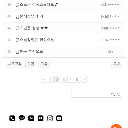
스냅은 정성스튜디오💕
skfo****
46
본식스냅 후기
skad****
45
스냅은 정성 💗💗
shgu****
44
스냅촬영은 정성스냅
seoa****
43
친구 추천으로
say
42
<
1
2
3
4
5
>