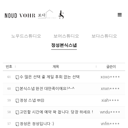
Toggle
naviga
노우드스튜디오
보어스튜디오
보다스튜디오
정성본식스냅
번호
제목
글쓴이
수 많은 선택 중 제일 후회 없는 선택
xoxo****
61
본식스냅 완전 대만족이에요!^-^
xnxn****
60
정성 스냅 🫶🏻
xiah****
59
고민할 시간에 예약 꽉 찹니다. 당장 하세요 !
wndu****
58
정성은 정성입니다 :)
vnfm****
57