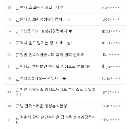
역시 스냅은 정성입니다♡
vlwk****
56
본식스냅은 정성웨딩컴퍼니 ෆ
vioz****
55
스냅은 역시 정성웨딩컴퍼니!♥
tpdu****
54
역시 믿고 맡기는 정 to the 성!
tndu****
53
정말 만족스럽습니다 후회 절대 없어요!
tlar****
52
인생의 한번뿐인 순간을 정성으로 영화처럼
thgu****
51
정성스튜디오는 찐입니다❤️
sund****
50
천안 티웨딩홀 정성스튜디오 본식스냅 리얼후
smil****
49
기!
넘 만족스러운 정성본식촬영~
sksm****
48
결혼식 장면 순간순간을 담아준 정성웨딩컴퍼
sksk****
47
니