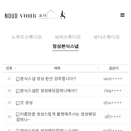
Toggle
naviga
노우드스튜디오
보어스튜디오
보다스튜디오
정성본식스냅
번호
제목
글쓴이
본식스냅 정성 완전 강추합니다!!
saun****
41
본식스냅은 정성웨딩컴퍼니에서!!
rlag****
40
갓 정성
qtsu****
39
이름만큼 정성스럽게 촬영해주시는 정성웨딩
qlfj****
38
컴퍼니~
정성스러운 정성웨딩컴퍼니 스냅!!
pot5****
37