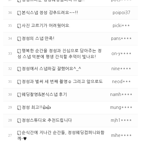
본식스냅 정성 강추드려요~~!!
poipoi37
36
사진 고르기가 어려웠어요.
picki***
35
정성의 스냅 만족!
pans****
34
행복한 순간을 정성과 진심으로 담아주는 정
on-y****
33
성 스냅 덕분에 평생 간직할 추억이 빛나요!
정성에서 스냅하길 잘했어요^_^
nine****
32
정성과 벌써 세 번째 촬영☺️ 그리고 앞으로도
neod***
31
웨딩찰영&본식스냅 후기
namh****
30
정성 최고!!👍👍
mung****
29
정성스튜디오 추천드립니다
mjh1****
28
순식간에 지나간 순간들, 정성웨딩컴퍼니와함
mihe****
27
께-♥︎