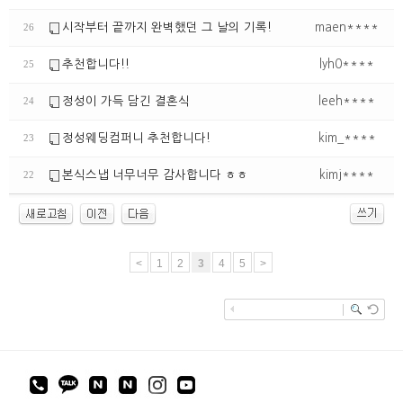
시작부터 끝까지 완벽했던 그 날의 기록!
maen****
26
추천합니다!!
lyh0****
25
정성이 가득 담긴 결혼식
leeh****
24
정성웨딩컴퍼니 추천합니다!
kim_****
23
본식스냅 너무너무 감사합니다 ㅎㅎ
kimj****
22
<
1
2
3
4
5
>