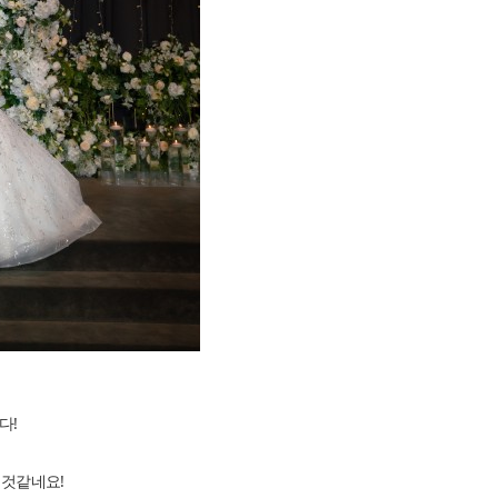
다!
을것같네요!