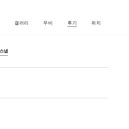
갤러리
무비
후기
위치
스냅