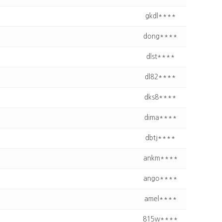
gkdl****
dong****
dlst****
dl82****
dks8****
dima****
dbtj****
ankm****
ango****
amel****
815w****