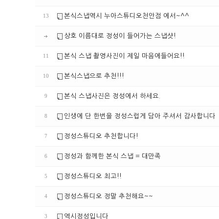
본식스냅역시 누아스튜디오천안점 에서~^^
13
상호 이름대로 정성이 들어가는 스냅샷!
본식 스냅 촬영사진이 제일 마음에들어요!!
11
본식스냅으로 추천!!!
10
본식 스냅사진은 정성에서 하세요.
9
인생에 단 한번을 정성스럽게 담아 주셔서 감사합니다
8
정성스튜디오 추천합니다!
7
정성과 함께한 본식 스냅 = 대만족
6
정성스튜디오 최고!!
5
정성스튜디오 정말 추천해요~~
4
역시정성입니다
3