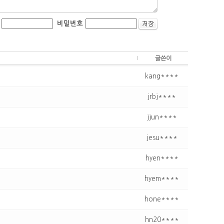
비밀번호
글쓴이
kang****
jrbj****
jjun****
jesu****
hyen****
hyem****
hone****
hn20****