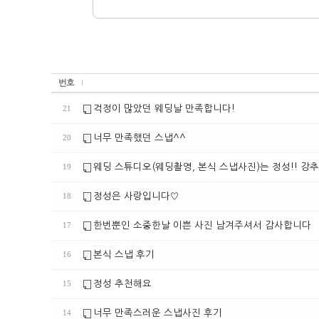
번호
걱정이 많았던 웨딩날 만족합니다!
21
너무 만족했던 스냅^^
20
웨딩 스튜디오(웨딩촬영, 본식 스냅사진)는 정성!! 강추
19
정성은 사랑입니다♡
18
한번뿐인 소중한날 이쁜 사진 남겨주셔서 감사합니다
17
본식 스냅 후기
16
정성 추천해요
15
너무 만족스러운 스냅사진 후기
14