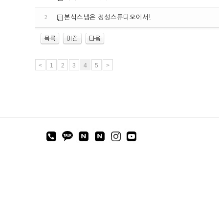
본식스냅은 정성스튜디오에서!
2
<
1
2
3
4
5
>