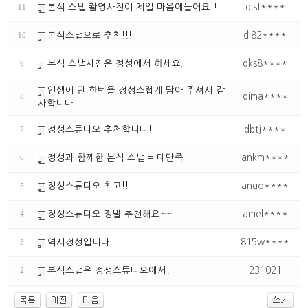
본식 스냅 촬영사진이 제일 마음에들어요!!
dlst****
11
본식스냅으로 추천!!!
dl82****
10
본식 스냅사진은 정성에서 하세요.
dks8****
9
인생에 단 한번을 정성스럽게 담아 주셔서 감
dima****
8
사합니다
정성스튜디오 추천합니다!
dbtj****
7
정성과 함께한 본식 스냅 = 대만족
ankm****
6
정성스튜디오 최고!!
ango****
5
정성스튜디오 정말 추천해요~~
amel****
4
역시정성입니다
815w****
3
본식스냅은 정성스튜디오에서!
231021
2