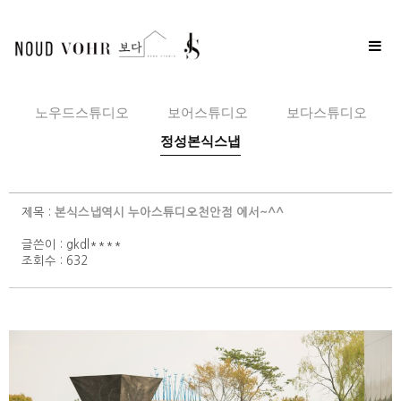
Toggle
naviga
노우드스튜디오
보어스튜디오
보다스튜디오
정성본식스냅
제목 :
본식스냅역시 누아스튜디오천안점 에서~^^
글쓴이 :
gkdl****
조회수 : 632