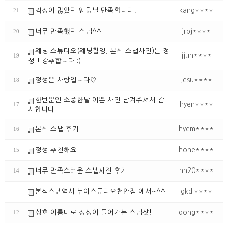
걱정이 많았던 웨딩날 만족합니다!
kang****
21
너무 만족했던 스냅^^
jrbj****
20
웨딩 스튜디오(웨딩촬영, 본식 스냅사진)는 정
jjun****
19
성!! 강추합니다 :)
정성은 사랑입니다♡
jesu****
18
한번뿐인 소중한날 이쁜 사진 남겨주셔서 감
hyen****
17
사합니다
본식 스냅 후기
hyem****
16
정성 추천해요
hone****
15
너무 만족스러운 스냅사진 후기
hn20****
14
본식스냅역시 누아스튜디오천안점 에서~^^
gkdl****
상호 이름대로 정성이 들어가는 스냅샷!
dong****
12